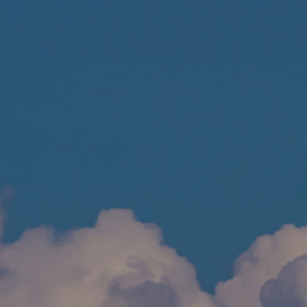
Product*

Naam*