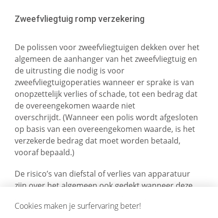
Zweefvliegtuig romp verzekering
De polissen voor zweefvliegtuigen dekken over het
algemeen de aanhanger van het zweefvliegtuig en
de uitrusting die nodig is voor
zweefvliegtuigoperaties wanneer er sprake is van
onopzettelijk verlies of schade, tot een bedrag dat
de overeengekomen waarde niet
overschrijdt. (Wanneer een polis wordt afgesloten
op basis van een overeengekomen waarde, is het
verzekerde bedrag dat moet worden betaald,
vooraf bepaald.)
De risico’s van diefstal of verlies van apparatuur
zijn over het algemeen ook gedekt wanneer deze
zich binnen of buiten de perimeter van het
Cookies maken je surfervaring beter!
vliegveld bevinden; in de privéwoning van de