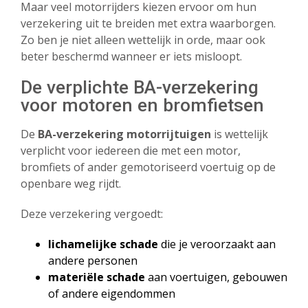
Maar veel motorrijders kiezen ervoor om hun
verzekering uit te breiden met extra waarborgen.
E-mailadres*
Zo ben je niet alleen wettelijk in orde, maar ook
beter beschermd wanneer er iets misloopt.
De verplichte BA-verzekering
Postcode*
voor motoren en bromfietsen
De
BA-verzekering motorrijtuigen
is wettelijk
verplicht voor iedereen die met een motor,
bromfiets of ander gemotoriseerd voertuig op de
Gemeente*
openbare weg rijdt.
Deze verzekering vergoedt:
Verder info
lichamelijke schade
die je veroorzaakt aan
andere personen
materiële schade
aan voertuigen, gebouwen
of andere eigendommen