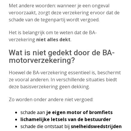
Met andere woorden: wanneer je een ongeval
veroorzaakt, zorgt deze verzekering ervoor dat de
schade van de tegenpartij wordt vergoed.
Document
Het is belangrijk om te weten dat de BA-
verzekering
niet alles dekt
.
Wat is niet gedekt door de BA-
motorverzekering?
Ik heb het
privacybeleid
gelezen en ga
hiermee akkoord.
Hoewel de BA-verzekering essentieel is, beschermt
ze vooral anderen. In verschillende situaties biedt
deze basisverzekering geen dekking.
OFFERTE AANVRAGEN
Zo worden onder andere niet vergoed:
schade aan
je eigen motor of bromfiets
lichamelijke letsels van de bestuurder
schade die ontstaat bij
snelheidswedstrijden