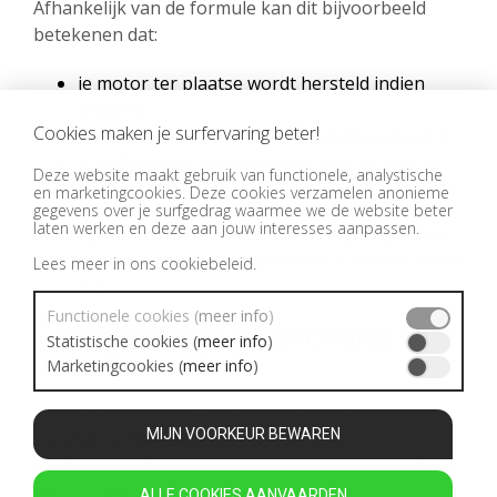
Afhankelijk van de formule kan dit bijvoorbeeld
betekenen dat:
je motor ter plaatse wordt hersteld indien
mogelijk
Cookies maken je surfervaring beter!
je motor naar een hersteller wordt gebracht
je veilig wordt vervoerd naar huis of naar je
Deze website maakt gebruik van functionele, analystische
bestemming
en marketingcookies. Deze cookies verzamelen anonieme
gegevens over je surfgedrag waarmee we de website beter
laten werken en deze aan jouw interesses aanpassen.
Sommige bijstandsformules zijn ook geldig
in het
buitenland
, wat handig is wanneer je met de motor
Lees meer in
ons cookiebeleid.
op reis gaat.
Functionele cookies (
meer info
)
Geldt dezelfde verplichting voor
Statistische cookies (
meer info
)
bromfietsen?
Marketingcookies (
meer info
)
Ook voor bromfietsen geldt in België een
MIJN VOORKEUR BEWAREN
verplichte BA-verzekering
. Net zoals bij motoren
dekt deze verzekering de schade die je aan anderen
veroorzaakt.
ALLE COOKIES AANVAARDEN